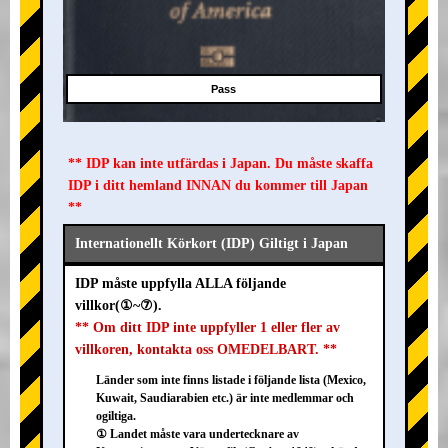
Pass
** IDP kan inte utfärdas i Japan. Du måste skaffa
IDP i ditt hemland INNAN du kommer till Japan
**
Internationellt Körkort (IDP) Giltigt i Japan
IDP måste uppfylla ALLA följande
villkor(①~⑦).
** Om ditt IDP inte uppfyller 1 eller fler av
villkoren, kontakta oss OMEDELBART. **
Länder som inte finns listade i följande lista (Mexico,
Kuwait, Saudiarabien etc.) är inte medlemmar och
ogiltiga.
① Landet måste vara undertecknare av