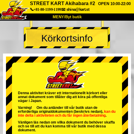
STREET KART Akihabara #2
OPEN 10:00-22:00
📞+81-80-1199-1199
📧
shina@kart.st
MENY/Byt butik
HEM
Körkortsinfo
Om oss
Specifikationer
Pris
Hitta hit
Röster
FAQ
Företag
Boka
Byt butik
Tokyo Shinagawa
Tokyo Akihabara#1
Tokyo Akihabara#2
Tokyo Shibuya
Denna aktivitet kräver ett internationellt körkort eller
annat dokument som tillåter dig att köra på offentliga
Tokyo Shibuya Annex
Tokyo Bay
vägar i Japan.
Varning! Om du anländer till vår butik utan de
Tokyo Asakusa
Osaka
erforderliga originaldokumenten (beskrivs nedan),
kan du
inte delta i aktiviteten
och
du får ingen återbetalning
.
Okinawa
Vänligen läs nedan om vilka dokument du behöver skaffa
och se till att du kan komma till vår butik med dessa
dokument.