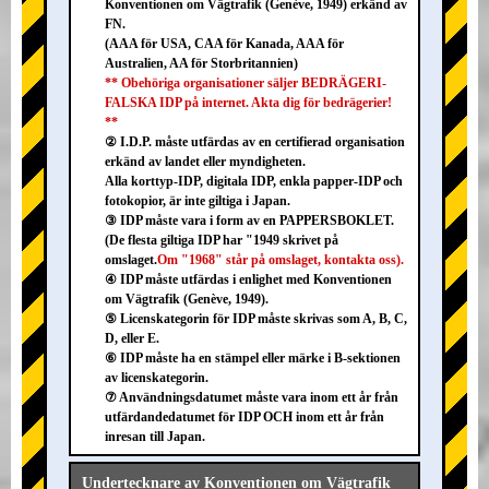
Konventionen om Vägtrafik (Genève, 1949) erkänd av
FN.
(AAA för USA, CAA för Kanada, AAA för
Australien, AA för Storbritannien)
** Obehöriga organisationer säljer BEDRÄGERI-
FALSKA IDP på internet. Akta dig för bedrägerier!
**
② I.D.P. måste utfärdas av en certifierad organisation
erkänd av landet eller myndigheten.
Alla korttyp-IDP, digitala IDP, enkla papper-IDP och
fotokopior, är inte giltiga i Japan.
③ IDP måste vara i form av en PAPPERSBOKLET.
(De flesta giltiga IDP har "1949 skrivet på
omslaget.
Om "1968" står på omslaget, kontakta oss).
④ IDP måste utfärdas i enlighet med Konventionen
om Vägtrafik (Genève, 1949).
⑤ Licenskategorin för IDP måste skrivas som A, B, C,
D, eller E.
⑥ IDP måste ha en stämpel eller märke i B-sektionen
av licenskategorin.
⑦ Användningsdatumet måste vara inom ett år från
utfärdandedatumet för IDP OCH inom ett år från
inresan till Japan.
Undertecknare av Konventionen om Vägtrafik