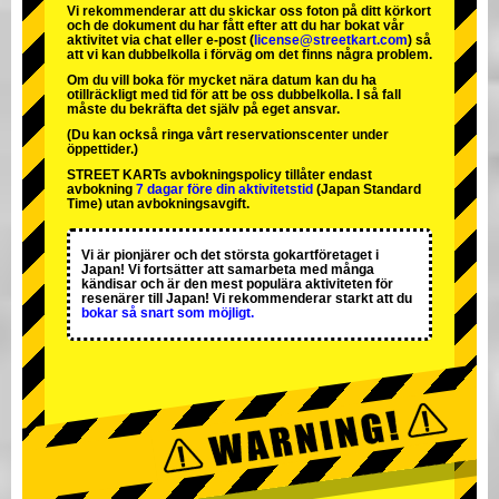
Vi rekommenderar att du skickar oss foton på ditt körkort
och de dokument du har fått efter att du har bokat vår
aktivitet via chat eller e-post (
license@streetkart.com
) så
att vi kan dubbelkolla i förväg om det finns några problem.
Om du vill boka för mycket nära datum kan du ha
otillräckligt med tid för att be oss dubbelkolla. I så fall
måste du bekräfta det själv på eget ansvar.
(Du kan också ringa vårt reservationscenter under
öppettider.)
STREET KARTs avbokningspolicy tillåter endast
avbokning
7 dagar före din aktivitetstid
(Japan Standard
Time) utan avbokningsavgift.
Vi är
pionjärer
och
det största gokartföretaget
i
Japan! Vi fortsätter att samarbeta med
många
kändisar
och är
den mest populära aktiviteten
för
resenärer till Japan! Vi rekommenderar starkt att du
bokar så snart som möjligt.