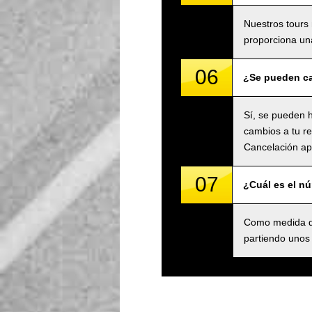
Nuestros tours 
proporciona una
06
¿Se pueden ca
Sí, se pueden h
cambios a tu re
Cancelación apl
07
¿Cuál es el n
Como medida de
partiendo unos