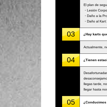
El plan de seg
・Lesión Corpora
・Daño a la Pro
・Daño al Kart: 
03
¿Hay karts qu
Actualmente, n
04
¿Tienen estac
Desafortunadam
desaconsejamos 
llegas tarde, n
llegar hasta no
05
¿Conducimos 