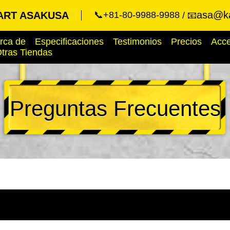
asa@ka
ART ASAKUSA
📞+81-80-9988-9988
📧
rca de
Especificaciones
Testimonios
Precios
Acc
tras Tiendas
Preguntas Frecuentes