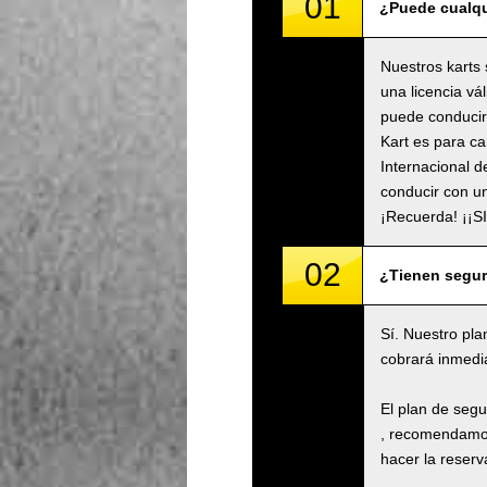
01
¿Puede cualqu
Nuestros karts 
una licencia vá
puede conducir 
Kart es para ca
Internacional d
conducir con un
¡Recuerda! ¡¡
02
¿Tienen segu
Sí. Nuestro pla
cobrará inmedi
El plan de seg
, recomendamos
hacer la reserva