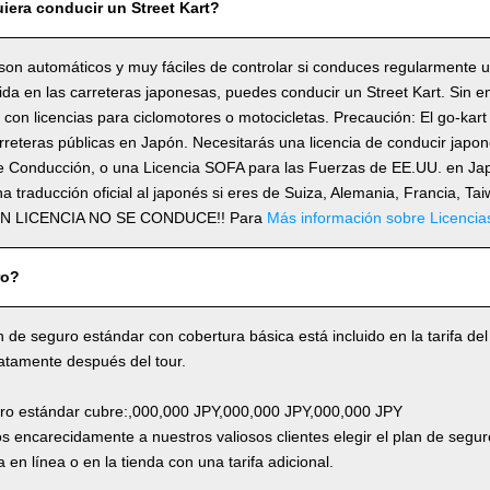
iera conducir un Street Kart?
son automáticos y muy fáciles de controlar si conduces regularmente 
lida en las carreteras japonesas, puedes conducir un Street Kart. Sin 
con licencias para ciclomotores o motocicletas. Precaución: El go-kart
rreteras públicas en Japón. Necesitarás una licencia de conducir japo
e Conducción, o una Licencia SOFA para las Fuerzas de EE.UU. en Japó
a traducción oficial al japonés si eres de Suiza, Alemania, Francia, Ta
SIN LICENCIA NO SE CONDUCE!! Para
Más información sobre Licencia
ro?
n de seguro estándar con cobertura básica está incluido en la tarifa del
atamente después del tour.
uro estándar cubre:,000,000 JPY,000,000 JPY,000,000 JPY
 encarecidamente a nuestros valiosos clientes elegir el plan de segur
 en línea o en la tienda con una tarifa adicional.