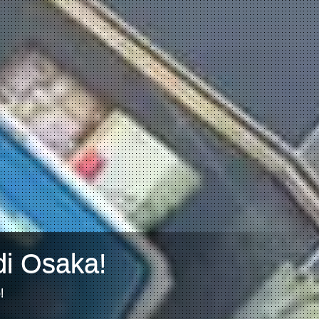
di Osaka!
!