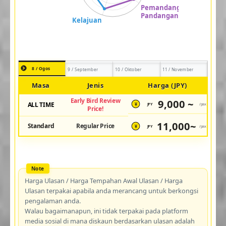
8 / Ogos
9 / September
10 / Oktober
11 / November
Masa
Jenis
Harga (JPY)
Early Bird Review
9,000 ~
ALL TIME
JPY
/pax
¥
Price!
11,000~
Standard
Regular Price
JPY
/pax
¥
Harga Ulasan / Harga Tempahan Awal Ulasan / Harga
Ulasan terpakai apabila anda merancang untuk berkongsi
pengalaman anda.
Walau bagaimanapun, ini tidak terpakai pada platform
media sosial di mana diskaun berdasarkan ulasan adalah