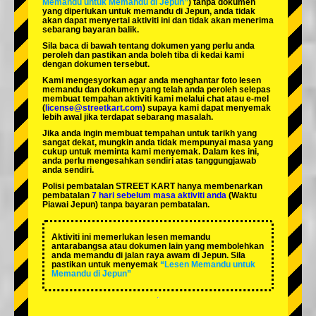
Memandu untuk Memandu di Jepun”
) tanpa dokumen
yang diperlukan untuk memandu di Jepun, anda tidak
akan dapat menyertai aktiviti ini dan tidak akan menerima
sebarang bayaran balik.
Sila baca di bawah tentang dokumen yang perlu anda
peroleh dan pastikan anda boleh tiba di kedai kami
dengan dokumen tersebut.
Kami mengesyorkan agar anda menghantar foto lesen
memandu dan dokumen yang telah anda peroleh selepas
membuat tempahan aktiviti kami melalui chat atau e-mel
(
license@streetkart.com
) supaya kami dapat menyemak
lebih awal jika terdapat sebarang masalah.
Jika anda ingin membuat tempahan untuk tarikh yang
sangat dekat, mungkin anda tidak mempunyai masa yang
cukup untuk meminta kami menyemak. Dalam kes ini,
anda perlu mengesahkan sendiri atas tanggungjawab
anda sendiri.
Polisi pembatalan STREET KART hanya membenarkan
pembatalan
7 hari sebelum masa aktiviti anda
(Waktu
Piawai Jepun) tanpa bayaran pembatalan.
Aktiviti ini memerlukan lesen memandu
antarabangsa atau dokumen lain yang membolehkan
anda memandu di jalan raya awam di Jepun. Sila
pastikan untuk menyemak
“Lesen Memandu untuk
Memandu di Jepun”