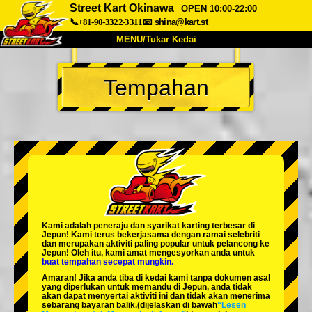
Street Kart Okinawa
OPEN 10:00-22:00
📞+81-90-3322-3311
📧
shina@kart.st
MENU/Tukar Kedai
UTAMA
Tempahan
Tentang
Spesifikasi
Harga
Akses
Suara
Soalan Lazim
Syarikat
Tempahan
Tukar Kedai
Tokyo Shinagawa
Tokyo Akihabara#1
Tokyo Akihabara#2
Tokyo Shibuya
Kami adalah
peneraju
dan
syarikat karting terbesar
di
Tokyo Shibuya Annex
Tokyo Bay
Jepun! Kami terus bekerjasama dengan
ramai selebriti
dan merupakan
aktiviti paling popular
untuk pelancong ke
Jepun! Oleh itu, kami amat mengesyorkan anda untuk
Tokyo Asakusa
Osaka
buat tempahan secepat mungkin.
Amaran! Jika anda tiba di kedai kami tanpa dokumen asal
Okinawa
yang diperlukan untuk memandu di Jepun, anda tidak
akan dapat menyertai aktiviti ini dan tidak akan menerima
sebarang bayaran balik.
(dijelaskan di bawah
“Lesen