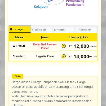
8 / Ogos
9 / September
10 / Oktober
11 / November
Masa
Jenis
Harga (JPY)
Early Bird Review
12,000 ~
ALL TIME
JPY
/pax
¥
Price!
14,000~
Standard
Regular Price
JPY
/pax
¥
Harga Ulasan / Harga Tempahan Awal Ulasan / Harga
Ulasan terpakai apabila anda merancang untuk berkongsi
pengalaman anda.
Walau bagaimanapun, ini tidak terpakai pada platform
media sosial di mana diskaun berdasarkan ulasan adalah
dilarang.