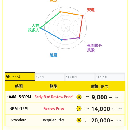
8 / 8月
9 / 9月
10 / 10月
11 / 11月
時間
類型
價格 (JPY)
9,000 ~
10AM - 5:30PM
Early Bird Review Price!
JPY
/pax
¥
14,000 ~
6PM - 8PM
Review Price
JPY
/pax
¥
20,000~
Standard
Regular Price
JPY
/pax
¥