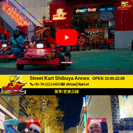
Street Kart Shibuya Annex
OPEN 10:00-22:00
📞+81-70-2222-6655
📧
shina@kart.st
菜單/更換店鋪
首頁
關於
規格
價格
交通方式
顧客聲音
常見問題