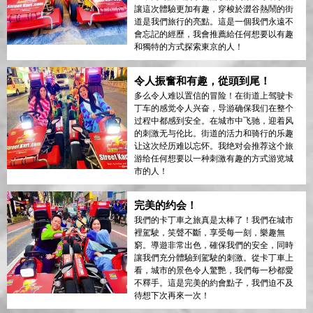
讓這次體驗更加有趣，穿梭於澀谷熱鬧的街
道是我們旅行的亮點。這是一個我們永遠不
會忘記的經歷，我會推薦給任何想要以有趣
和獨特的方式探索東京的人！
令人振奮和有趣，從頭到尾！
多么令人难以置信的冒险！在街道上驾驶卡
丁车的感觉令人兴奋，导游确保我们在整个
过程中都感到安全。在城市中飞驰，迎着风
的刺激无与伦比。街道的活力和骑行的乐趣
让这次经历难以忘怀。我绝对会推荐这个旅
游给任何想要以一种刺激有趣的方式游览城
市的人！
完美的约会！
我們的卡丁車之旅真是太棒了！我們在城市
裡駕駛，笑聲不斷，享受每一刻，樂趣無
窮。導遊非常出色，確保我們的安全，同時
讓我們充分體驗到駕駛的刺激。從卡丁車上
看，城市的景色令人驚艷，我們每一秒都愛
不釋手。這是完美的約會點子，我們迫不及
待想下次再來一次！