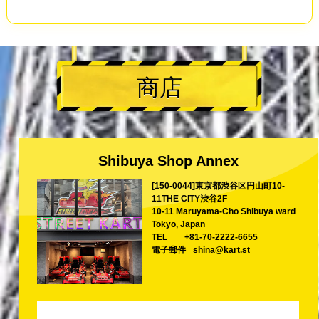
商店
Shibuya Shop Annex
[150-0044]東京都渋谷区円山町10-
11THE CITY渋谷2F
10-11 Maruyama-Cho Shibuya ward
Tokyo, Japan
TEL
+81-70-2222-6655
電子郵件
shina@kart.st