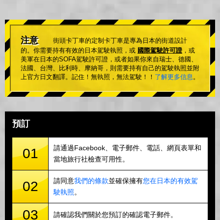
注意
街頭卡丁車的定制卡丁車是專為日本的街道設計
的。你需要持有有效的日本駕駛執照，或
國際駕駛許可證
，或
美軍在日本的SOFA駕駛許可證，或者如果你來自瑞士、德國、
法國、台灣、比利時、摩納哥，則需要持有自己的駕駛執照並附
上官方日文翻譯。記住！無執照，無法駕駛！！
了解更多信息
。
預訂
請通過Facebook、電子郵件、電話、網頁表單和
01
當地旅行社檢查可用性。
請同意
我們的條款
並確保擁有
您在日本的有效駕
02
駛執照
。
03
請確認我們關於您預訂的確認電子郵件。