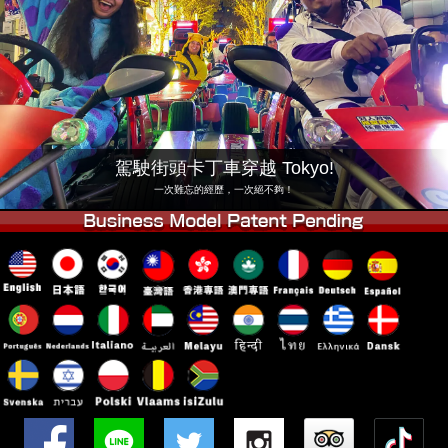
公司
預訂
更換店鋪
東京品川 #1
東京秋葉原#1
東京秋葉原#2
東京澀谷
東京澀谷附屬
東京灣
駕駛街頭卡丁車穿越 Tokyo!
東京淺草
大阪
一次難忘的經歷，一次絕不夠！
沖繩