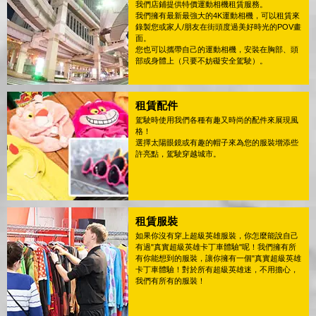
我們店鋪提供特價運動相機租賃服務。
我們擁有最新最強大的4K運動相機，可以租賃來
錄製您或家人/朋友在街頭度過美好時光的POV畫
面。
您也可以攜帶自己的運動相機，安裝在胸部、頭
部或身體上（只要不妨礙安全駕駛）。
租賃配件
駕駛時使用我們各種有趣又時尚的配件來展現風
格！
選擇太陽眼鏡或有趣的帽子來為您的服裝增添些
許亮點，駕駛穿越城市。
租賃服裝
如果你沒有穿上超級英雄服裝，你怎麼能說自己
有過"真實超級英雄卡丁車體驗"呢！我們擁有所
有你能想到的服裝，讓你擁有一個"真實超級英雄
卡丁車體驗！對於所有超級英雄迷，不用擔心，
我們有所有的服裝！