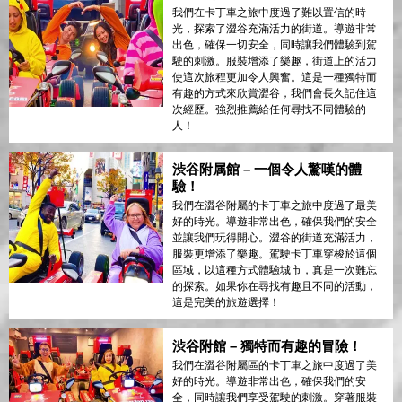
我們在卡丁車之旅中度過了難以置信的時
光，探索了澀谷充滿活力的街道。導遊非常
出色，確保一切安全，同時讓我們體驗到駕
駛的刺激。服裝增添了樂趣，街道上的活力
使這次旅程更加令人興奮。這是一種獨特而
有趣的方式來欣賞澀谷，我們會長久記住這
次經歷。強烈推薦給任何尋找不同體驗的
人！
渋谷附属館 – 一個令人驚嘆的體
驗！
我們在澀谷附屬的卡丁車之旅中度過了最美
好的時光。導遊非常出色，確保我們的安全
並讓我們玩得開心。澀谷的街道充滿活力，
服裝更增添了樂趣。駕駛卡丁車穿梭於這個
區域，以這種方式體驗城市，真是一次難忘
的探索。如果你在尋找有趣且不同的活動，
這是完美的旅遊選擇！
渋谷附館 – 獨特而有趣的冒險！
我們在澀谷附屬區的卡丁車之旅中度過了美
好的時光。導遊非常出色，確保我們的安
全，同時讓我們享受駕駛的刺激。穿著服裝