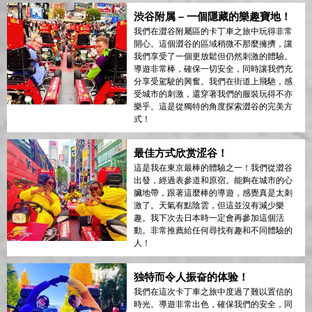
渋谷附属 – 一個隱藏的樂趣寶地！
我們在澀谷附屬區的卡丁車之旅中玩得非常
開心。這個澀谷的區域稍微不那麼擁擠，讓
我們享受了一個更放鬆但仍然刺激的體驗。
導遊非常棒，確保一切安全，同時讓我們充
分享受駕駛的興奮。我們在街道上飛馳，感
受城市的刺激，還穿著我們的服裝玩得不亦
樂乎。這是從獨特的角度探索澀谷的完美方
式！
最佳方式欣赏涩谷！
這是我在東京最棒的體驗之一！我們從澀谷
出發，經過表參道和原宿。能夠在城市的心
臟地帶，跟著這麼棒的導遊，感覺真是太刺
激了。天氣有點陰雲，但這並沒有減少樂
趣。我下次去日本時一定會再參加這個活
動。非常推薦給任何尋找有趣和不同體驗的
人！
独特而令人振奋的体验！
我們在這次卡丁車之旅中度過了難以置信的
時光。導遊非常出色，確保我們的安全，同