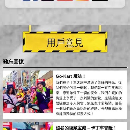
用戶意見
難忘回憶
Go-Kart 魔法！
我們在卡丁車之旅中度過了美好的時光。從
我們開始的那一刻起，我們就一直在笑著玩
樂。導遊確保了一切的安全，我們在繁忙的
街道上享受了一次刺激的駕駛。服裝讓這次
體驗更加令人興奮，氣氛也非常熱鬧。這是
一個我們會永遠記住的經歷。強烈推薦這種
有趣而獨特的探索方式！
涩谷的隐藏宝藏 – 卡丁车冒险！