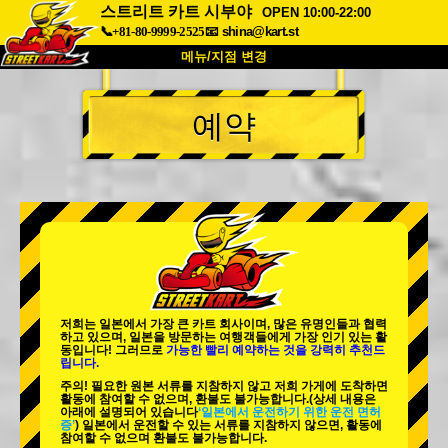
스트리트 카트 시부야
OPEN 10:00-22:00
📞+81-80-9999-2525
📧
shina@kart.st
메뉴/지점 변경
최상단
예약
소개
사양
가격
접근성
고객 리뷰
자주 묻는 질문
회사 정보
예약
지점 변경
도쿄 시나가와 #1
도쿄 아키하바라#1
도쿄 아키하바라#2
도쿄 시부야
저희는 일본에서 가장 큰 카트 회사이며,
많은 유명인
들과 협력
도쿄 시부야 애넥스
도쿄 베이
하고 있으며, 일본을 방문하는 여행객들에게
가장 인기 있는 활
동
입니다! 그러므로
가능한 빨리 예약하는 것을 강력히 추천드
립니다.
도쿄 아사쿠사
오사카
주의! 필요한 원본 서류를 지참하지 않고 저희 가게에 도착하면
활동에 참여할 수 없으며, 환불도 불가능합니다.
(상세 내용은
오키나와
아래에 설명되어 있습니다
‘일본에서 운전하기 위한 운전 면허
증’
) 일본에서 운전할 수 있는 서류를 지참하지 않으면, 활동에
참여할 수 없으며 환불도 불가능합니다.