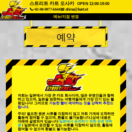
스트리트 카트 오사카
OPEN 12:00-19:00
📞+81-90-9977-6644
📧
shina@kart.st
메뉴/지점 변경
최상단
예약
소개
사양
가격
접근성
고객 리뷰
자주 묻는 질문
회사 정보
예약
지점 변경
도쿄 시나가와 #1
도쿄 아키하바라#1
도쿄 아키하바라#2
도쿄 시부야
저희는 일본에서 가장 큰 카트 회사이며,
많은 유명인
들과 협력
도쿄 시부야 애넥스
도쿄 베이
하고 있으며, 일본을 방문하는 여행객들에게
가장 인기 있는 활
동
입니다! 그러므로
가능한 빨리 예약하는 것을 강력히 추천드
립니다.
도쿄 아사쿠사
오사카
주의! 필요한 원본 서류를 지참하지 않고 저희 가게에 도착하면
활동에 참여할 수 없으며, 환불도 불가능합니다.
(상세 내용은
오키나와
아래에 설명되어 있습니다
‘일본에서 운전하기 위한 운전 면허
증’
) 일본에서 운전할 수 있는 서류를 지참하지 않으면, 활동에
참여할 수 없으며 환불도 불가능합니다.