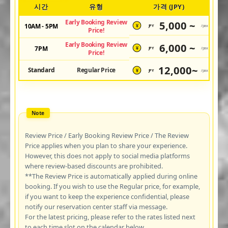
시간
유형
가격 (JPY)
Early Booking Review
5,000 ~
10AM - 5PM
JPY
/pax
¥
Price!
Early Booking Review
6,000 ~
7PM
JPY
/pax
¥
Price!
12,000~
Standard
Regular Price
JPY
/pax
¥
Review Price / Early Booking Review Price / The Review
Price applies when you plan to share your experience.
However, this does not apply to social media platforms
where review-based discounts are prohibited.
**The Review Price is automatically applied during online
booking. If you wish to use the Regular price, for example,
if you want to keep the experience confidential, please
notify our reservation center staff via message.
For the latest pricing, please refer to the rates listed next
to each time slot on the calendar below.