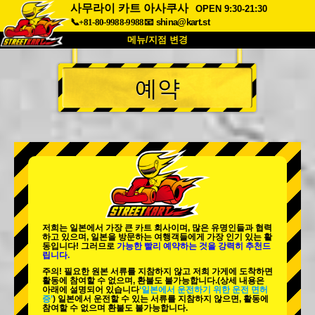
사무라이 카트 아사쿠사
OPEN 9:30-21:30
📞+81-80-9988-9988
📧
shina@kart.st
메뉴/지점 변경
최상단
예약
소개
사양
가격
접근성
고객 리뷰
자주 묻는 질문
회사 정보
예약
지점 변경
도쿄 시나가와 #1
도쿄 아키하바라#1
도쿄 아키하바라#2
도쿄 시부야
저희는 일본에서 가장 큰 카트 회사이며,
많은 유명인
들과 협력
도쿄 시부야 애넥스
도쿄 베이
하고 있으며, 일본을 방문하는 여행객들에게
가장 인기 있는 활
동
입니다! 그러므로
가능한 빨리 예약하는 것을 강력히 추천드
립니다.
도쿄 아사쿠사
오사카
주의! 필요한 원본 서류를 지참하지 않고 저희 가게에 도착하면
활동에 참여할 수 없으며, 환불도 불가능합니다.
(상세 내용은
오키나와
아래에 설명되어 있습니다
‘일본에서 운전하기 위한 운전 면허
증’
) 일본에서 운전할 수 있는 서류를 지참하지 않으면, 활동에
참여할 수 없으며 환불도 불가능합니다.