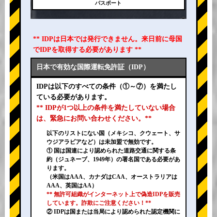
パスポート
** IDPは日本では発行できません。来日前に母国
でIDPを取得する必要があります **
日本で有効な国際運転免許証（IDP）
IDPは以下のすべての条件（①～⑦）を満たし
ている必要があります。
** IDPが1つ以上の条件を満たしていない場合
は、緊急にお問い合わせください。**
以下のリストにない国（メキシコ、クウェート、サ
ウジアラビアなど）は未加盟で無効です。
① 国は国連により認められた道路交通に関する条
約（ジュネーブ、1949年）の署名国である必要があ
ります。
（米国はAAA、カナダはCAA、オーストラリアは
AAA、英国はAA）
** 無許可組織がインターネット上で偽造IDPを販売
しています。詐欺にご注意ください！**
② IDPは国または当局により認められた認定機関に