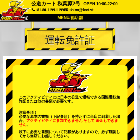
公道カート 秋葉原2号
OPEN 10:00-22:00
📞+81-80-1199-1199
📧
shina@kart.st
MENU/他店舗
トップ
運転免許証
概要
車両
価格
アクセス
評価
FAQ
会社
予約
他店舗
東京 品川
東京 秋葉原 #1
東京 秋葉原 #2
東京 渋谷
このアクティビティには日本の公道で運転できる国際運転免
許証または他の書類が必要です。
東京 渋谷アネックス
東京ベイ
注意事項！
東京 浅草
大阪
必要な原本の書類（下記参照）を持たずに当店に到着した場
合、
アクティビティに参加できません
そして
返金もできま
せん
。
沖縄
以下に必要な書類について記載がありますので、必ず確認し
てから当店にお越しください。