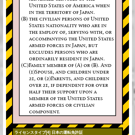
United States of America when
in the territory of Japan.
(B) the civilian persons of United
States nationality who are in
the employ of, serving with, or
accompanying the United States
armed forces in Japan, but
excludes persons who are
ordinarily resident in Japan.
(C)Family member of (A) or (B). And
(1)Spouse, and children under
21, or (2)Parents, and children
over 21, if dependent for over
half their support upon a
member of the United States
armed forces or civilian
component.
ライセンスタイプ[4] 日本の運転免許証