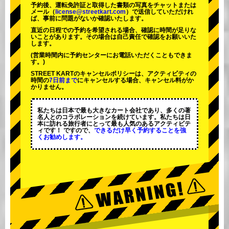
予約後、運転免許証と取得した書類の写真をチャットまたは
メール（
license@streetkart.com
）で送信していただけれ
ば、事前に問題がないか確認いたします。
直近の日程での予約を希望される場合、確認に時間が足りな
いことがあります。その場合は自己責任で確認をお願いいた
します。
(営業時間内に予約センターにお電話いただくこともできま
す。)
STREET KARTのキャンセルポリシーは、アクティビティの
時間の
7日前まで
にキャンセルする場合、キャンセル料がか
かりません。
私たちは日本で最も大きなカート会社であり、
多くの著
名人
とのコラボレーションを続けています。私たちは日
本に訪れる旅行者にとって
最も人気のあるアクティビテ
ィ
です！ ですので、
できるだけ早く予約することを強
くお勧めします。