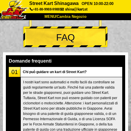
Street Kart Shinagawa
OPEN 10:00-22:00
📞+81-80-9988-9988
📧
shina@kart.st
MENU/Cambia Negozio
INIZIO
FAQ
Chi Siamo
Specifiche
Prezzo
Accesso
Recensioni
FAQ
Azienda
Prenotazioni
Domande frequenti
Cambia Negozio
01
Chi può guidare un kart di Street Kart?
Tokyo Shinagawa
Tokyo Akihabara#1
I nostri kart sono automatici e molto facili da controllare se
guidi regolarmente un'auto. Finché hai una patente valida
Tokyo Akihabara#2
Tokyo Shibuya
per le strade giapponesi, puoi guidare uno Street Kart.
Tokyo Shibuya Annex
Tokyo Bay
Tuttavia, Street Kart non può essere guidato con patenti per
ciclomotori o motociclette. Attenzione: i kart personalizzati di
Tokyo Asakusa
Osaka
Street Kart sono per strade pubbliche in Giappone. Avrai
bisogno di una patente di guida giapponese valida, o di un
Okinawa
Permesso Internazionale di Guida, o di una Licenza SOFA
per le Forze Armate Statunitensi in Giappone, o della tua
patente di guida con una traduzione ufficiale in giapponese