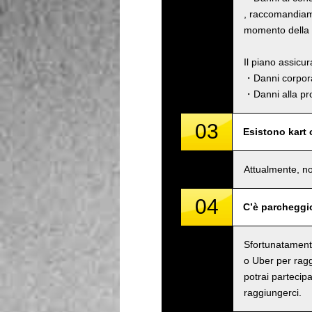
, raccomandiamo
momento della p
Il piano assicu
・Danni corpora
・Danni alla pro
03
Esistono kart
Attualmente, no
04
C’è parcheggi
Sfortunatamente
o Uber per raggi
potrai partecipa
raggiungerci.