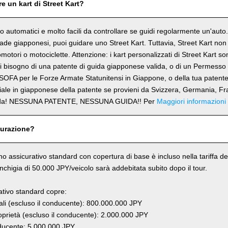
e un kart di Street Kart?
ono automatici e molto facili da controllare se guidi regolarmente un'aut
trade giapponesi, puoi guidare uno Street Kart. Tuttavia, Street Kart no
omotori o motociclette. Attenzione: i kart personalizzati di Street Kart s
 bisogno di una patente di guida giapponese valida, o di un Permesso 
SOFA per le Forze Armate Statunitensi in Giappone, o della tua patent
ciale in giapponese della patente se provieni da Svizzera, Germania, Fr
rda! NESSUNA PATENTE, NESSUNA GUIDA!! Per
Maggiori informazioni
curazione?
ano assicurativo standard con copertura di base è incluso nella tariffa del
anchigia di 50.000 JPY/veicolo sarà addebitata subito dopo il tour.
rativo standard copre:
li (escluso il conducente): 800.000.000 JPY
prietà (escluso il conducente): 2.000.000 JPY
ucente: 5.000.000 JPY