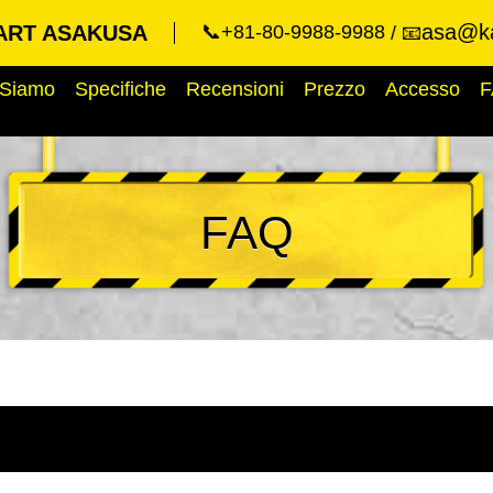
asa@ka
ART ASAKUSA
📞+81-80-9988-9988
📧
 Siamo
Specifiche
Recensioni
Prezzo
Accesso
F
FAQ