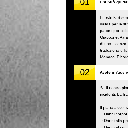
01
Chi può guidar
I nostri kart s
valida per le s
patenti per cicl
Giappone. Avrai
di una Licenza 
traduzione uffi
Monaco. Rico
02
Avete un'assi
Sì. Il nostro pi
incidenti. La fr
Il piano assicu
・Danni corpora
・Danni alla pro
・Danni al cond