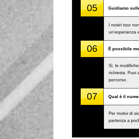
05
Guidiamo sull
I nostri tour n
un'esperienza e
06
È possibile mo
Sì, le modifich
richiesta. Puoi
percorso.
07
Qual è il num
Per motivi di 
partenza a poch