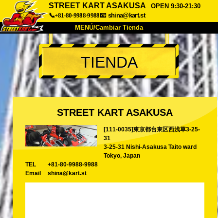
STREET KART ASAKUSA
OPEN 9:30-21:30
📞+81-80-9988-9988
📧
shina@kart.st
MENÚ/Cambiar Tienda
INICIO
TIENDA
Acerca de
Especificaciones
Precios
Acceso
Testimonios
Preguntas Frecuentes
Empresa
Reservas
STREET KART ASAKUSA
Cambiar Tienda
[111-0035]東京都台東区西浅草3-25-
Tokyo Shinagawa
Tokyo Akihabara#1
31
Tokyo Akihabara#2
Tokyo Shibuya
3-25-31 Nishi-Asakusa Taito ward
Tokyo, Japan
Tokyo Shibuya Annex
Tokyo Bay
TEL
+81-80-9988-9988
Email
shina@kart.st
Tokyo Asakusa
Osaka
Okinawa