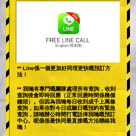
** Line係一個更加好同埋更快嘅預訂方
法！
** 我哋有專門嘅團隊處理所有查詢，收到
查詢後會即時回應（正常回應時間係幾個
鐘頭）。但因為我哋每日收到成千上萬條
查詢，如果你對今日或聽日嘅預約有緊急
查詢，請喺辦公時間打電話俾我哋嘅預訂
中心。呢個係最快同最直接嘅方法聯絡我
哋！