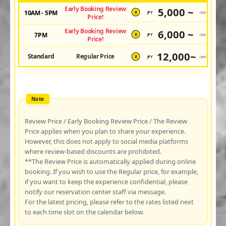
Early Booking Review
5,000 ~
10AM - 5PM
JPY
/pax
¥
Price!
Early Booking Review
6,000 ~
7PM
JPY
/pax
¥
Price!
12,000~
Standard
Regular Price
JPY
/pax
¥
Review Price / Early Booking Review Price / The Review
Price applies when you plan to share your experience.
However, this does not apply to social media platforms
where review-based discounts are prohibited.
**The Review Price is automatically applied during online
booking. If you wish to use the Regular price, for example,
if you want to keep the experience confidential, please
notify our reservation center staff via message.
For the latest pricing, please refer to the rates listed next
to each time slot on the calendar below.