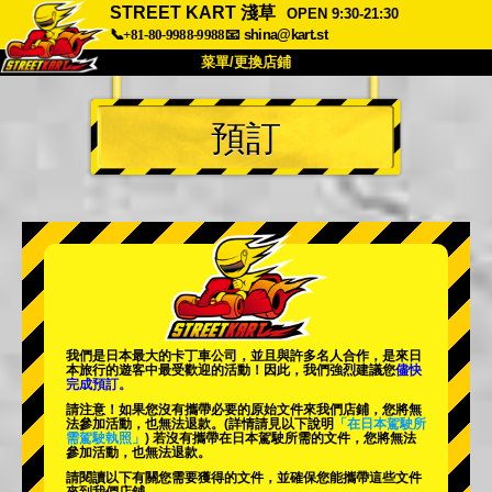
STREET KART 淺草
OPEN 9:30-21:30
📞+81-80-9988-9988
📧
shina@kart.st
菜單/更換店鋪
首頁
預訂
關於
規格
價格
交通方式
顧客聲音
常見問題
公司
預訂
更換店鋪
東京 品川 #1
東京 秋葉原 #1
東京 秋葉原 #2
東京 澀谷
我們是日本最大的卡丁車公司，並且與
許多名人
合作，是來日
東京 澀谷附店
東京灣
本旅行的遊客中
最受歡迎的活動
！因此，我們強烈建議您
儘快
完成預訂。
東京 淺草
大阪
請注意！如果您沒有攜帶必要的原始文件來我們店鋪，您將無
法參加活動，也無法退款。
(詳情請見以下說明
「在日本駕駛所
需駕駛執照」
) 若沒有攜帶在日本駕駛所需的文件，您將無法
沖繩
參加活動，也無法退款。
請閱讀以下有關您需要獲得的文件，並確保您能攜帶這些文件