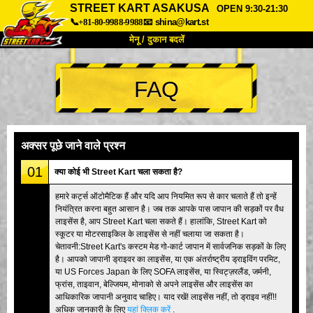
STREET KART ASAKUSA
OPEN 9:30-21:30
📞+81-80-9988-9988
📧
shina@kart.st
मेनू / दुकान बदलें
TOP
FAQ
हमारे बारे में
विशेषताएँ
कीमत
पहुंच
वॉयस
FAQ
कंपनी
बुकिंग
अक्सर पूछे जाने वाले प्रश्न
शाखा बदलें
01
क्या कोई भी Street Kart चला सकता है?
टोक्यो शिनागावा #1
टोक्यो अकीहबारा#1
हमारे कर्ट्स ऑटोमैटिक हैं और यदि आप नियमित रूप से कार चलाते हैं तो इन्हें
नियंत्रित करना बहुत आसान है। जब तक आपके पास जापान की सड़कों पर वैध
टोक्यो अकीहबारा#2
टोक्यो शिबुया
लाइसेंस है, आप Street Kart चला सकते हैं। हालांकि, Street Kart को
टोक्यो शिबुया एनेक्स
टोक्यो बे
स्कूटर या मोटरसाइकिल के लाइसेंस से नहीं चलाया जा सकता है।
चेतावनी:Street Kart's कस्टम मेड गो-कार्ट जापान में सार्वजनिक सड़कों के लिए
टोक्यो असाकुसा
ओसाका
है। आपको जापानी ड्राइवर का लाइसेंस, या एक अंतर्राष्ट्रीय ड्राइविंग परमिट,
या US Forces Japan के लिए SOFA लाइसेंस, या स्विट्ज़रलैंड, जर्मनी,
ओकिनावा
फ्रांस, ताइवान, बेल्जियम, मोनाको से अपने लाइसेंस और लाइसेंस का
आधिकारिक जापानी अनुवाद चाहिए। याद रखें! लाइसेंस नहीं, तो ड्राइव नहीं!!
अधिक जानकारी के लिए
यहां क्लिक करें
.