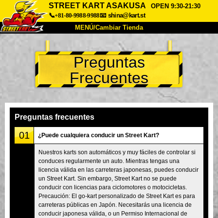
STREET KART ASAKUSA
OPEN 9:30-21:30
📞+81-80-9988-9988
📧
shina@kart.st
MENÚ/Cambiar Tienda
INICIO
Preguntas
Acerca de
Especificaciones
Precios
Frecuentes
Acceso
Testimonios
Preguntas Frecuentes
Empresa
Reservas
Cambiar Tienda
Preguntas frecuentes
Tokyo Shinagawa
Tokyo Akihabara#1
01
¿Puede cualquiera conducir un Street Kart?
Tokyo Akihabara#2
Tokyo Shibuya
Nuestros karts son automáticos y muy fáciles de controlar si
conduces regularmente un auto. Mientras tengas una
Tokyo Shibuya Annex
Tokyo Bay
licencia válida en las carreteras japonesas, puedes conducir
un Street Kart. Sin embargo, Street Kart no se puede
Tokyo Asakusa
Osaka
conducir con licencias para ciclomotores o motocicletas.
Okinawa
Precaución: El go-kart personalizado de Street Kart es para
carreteras públicas en Japón. Necesitarás una licencia de
conducir japonesa válida, o un Permiso Internacional de