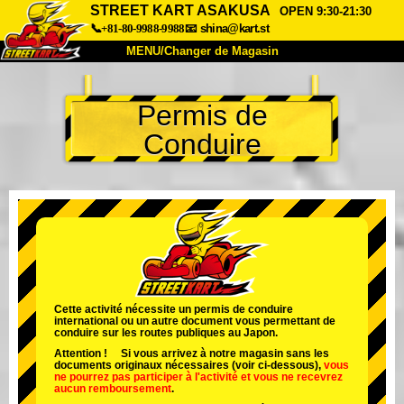
STREET KART ASAKUSA
OPEN 9:30-21:30
📞+81-80-9988-9988
📧
shina@kart.st
MENU/Changer de Magasin
ACCUEIL
Permis de
À Propos
Caractéristiques
Tarifs
Conduire
Accès
Avis
FAQ
Entreprise
Réservation
Changer de Magasin
Tokyo Shinagawa
Tokyo Akihabara#1
Tokyo Akihabara#2
Tokyo Shibuya
Tokyo Shibuya Annexe
Baie de Tokyo
Cette activité nécessite un permis de conduire
international ou un autre document vous permettant de
Tokyo Asakusa
Osaka
conduire sur les routes publiques au Japon.
Attention ! Si vous arrivez à notre magasin sans les
Okinawa
documents originaux nécessaires (voir ci-dessous),
vous
ne pourrez pas participer à l'activité
et
vous ne recevrez
aucun remboursement
.