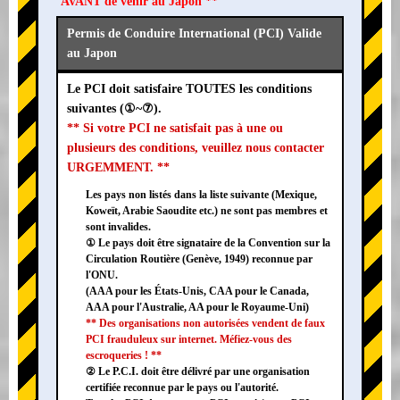
AVANT de venir au Japon **
Permis de Conduire International (PCI) Valide
au Japon
Le PCI doit satisfaire TOUTES les conditions
suivantes (①~⑦).
** Si votre PCI ne satisfait pas à une ou
plusieurs des conditions, veuillez nous contacter
URGEMMENT. **
Les pays non listés dans la liste suivante (Mexique,
Koweït, Arabie Saoudite etc.) ne sont pas membres et
sont invalides.
① Le pays doit être signataire de la Convention sur la
Circulation Routière (Genève, 1949) reconnue par
l'ONU.
(AAA pour les États-Unis, CAA pour le Canada,
AAA pour l'Australie, AA pour le Royaume-Uni)
** Des organisations non autorisées vendent de faux
PCI frauduleux sur internet. Méfiez-vous des
escroqueries ! **
② Le P.C.I. doit être délivré par une organisation
certifiée reconnue par le pays ou l'autorité.