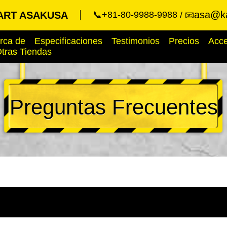
asa@ka
ART ASAKUSA
📞+81-80-9988-9988
📧
rca de
Especificaciones
Testimonios
Precios
Acc
tras Tiendas
Preguntas Frecuentes