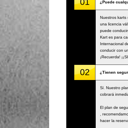
01
¿Puede cualqu
Nuestros karts 
una licencia vá
puede conducir 
Kart es para ca
Internacional d
conducir con un
¡Recuerda! ¡¡
02
¿Tienen segu
Sí. Nuestro pla
cobrará inmedi
El plan de seg
, recomendamos
hacer la reserva