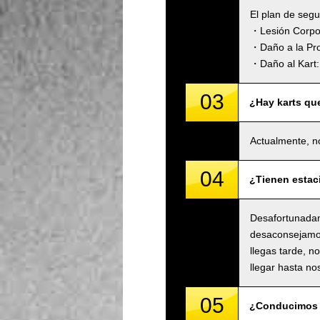
El plan de seg
・Lesión Corpora
・Daño a la Pro
・Daño al Kart: 
03
¿Hay karts qu
Actualmente, n
04
¿Tienen estac
Desafortunadam
desaconsejamos 
llegas tarde, n
llegar hasta no
05
¿Conducimos 