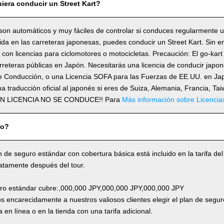
iera conducir un Street Kart?
son automáticos y muy fáciles de controlar si conduces regularmente 
lida en las carreteras japonesas, puedes conducir un Street Kart. Sin 
con licencias para ciclomotores o motocicletas. Precaución: El go-kart
rreteras públicas en Japón. Necesitarás una licencia de conducir japo
e Conducción, o una Licencia SOFA para las Fuerzas de EE.UU. en Japó
a traducción oficial al japonés si eres de Suiza, Alemania, Francia, Ta
SIN LICENCIA NO SE CONDUCE!! Para
Más información sobre Licencia
ro?
n de seguro estándar con cobertura básica está incluido en la tarifa del
atamente después del tour.
uro estándar cubre:,000,000 JPY,000,000 JPY,000,000 JPY
 encarecidamente a nuestros valiosos clientes elegir el plan de segur
 en línea o en la tienda con una tarifa adicional.