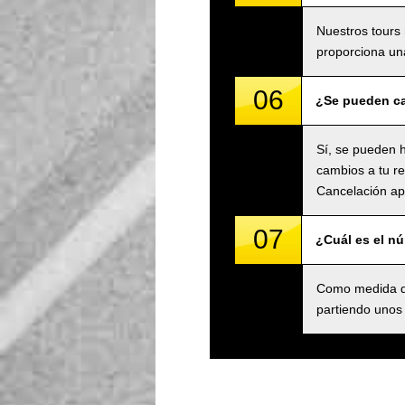
Nuestros tours 
proporciona una
06
¿Se pueden ca
Sí, se pueden h
cambios a tu re
Cancelación apl
07
¿Cuál es el n
Como medida de
partiendo unos