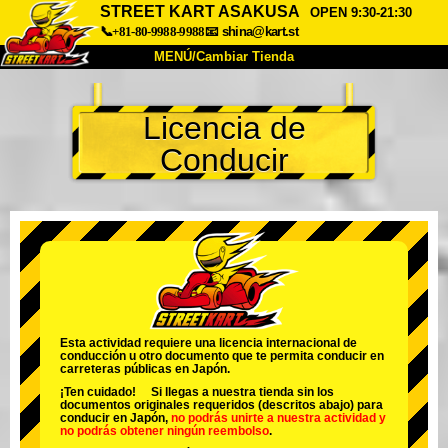
STREET KART ASAKUSA
OPEN 9:30-21:30
📞+81-80-9988-9988
📧
shina@kart.st
MENÚ/Cambiar Tienda
INICIO
Licencia de
Acerca de
Especificaciones
Precios
Conducir
Acceso
Testimonios
Preguntas Frecuentes
Empresa
Reservas
Cambiar Tienda
Tokyo Shinagawa
Tokyo Akihabara#1
Tokyo Akihabara#2
Tokyo Shibuya
Tokyo Shibuya Annex
Tokyo Bay
Esta actividad requiere una licencia internacional de
conducción u otro documento que te permita conducir en
Tokyo Asakusa
Osaka
carreteras públicas en Japón.
¡Ten cuidado! Si llegas a nuestra tienda sin los
Okinawa
documentos originales requeridos (descritos abajo) para
conducir en Japón,
no podrás unirte a nuestra actividad
y
no podrás obtener ningún reembolso
.