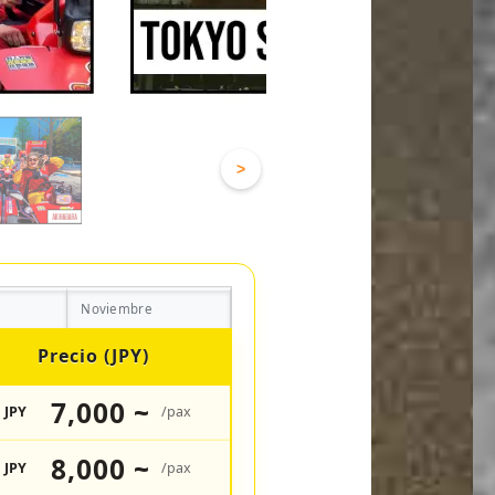
>
Noviembre
Precio (JPY)
7,000 ~
JPY
/pax
8,000 ~
JPY
/pax