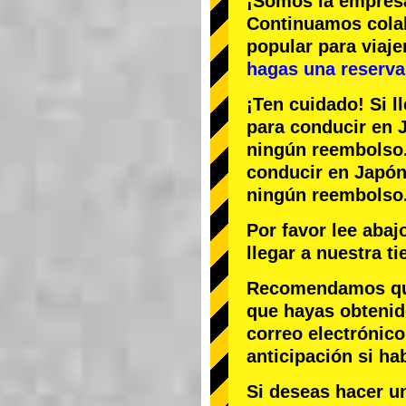
¡Somos la
empres
Continuamos col
popular
para viaj
hagas una reserva 
¡Ten cuidado! Si l
para conducir en J
ningún reembolso
conducir en Japón,
ningún reembolso
Por favor lee aba
llegar a nuestra t
Recomendamos que 
que hayas obtenid
correo electrónico
anticipación si ha
Si deseas hacer u