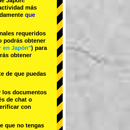
e Japón!
actividad más
cidamente
que
inales requeridos
no podrás obtener
r en Japón”
) para
drás obtener
te de que puedas
y los documentos
és de chat o
rificar con
le que no tengas