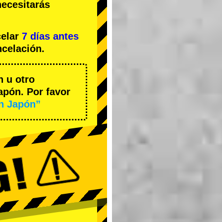
necesitarás
celar
7 días antes
ncelación.
n u otro
apón. Por favor
en Japón”