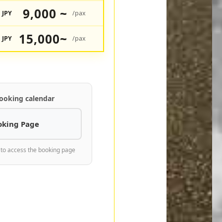
9,000 ~
JPY
/pax
15,000~
JPY
/pax
ooking calendar
oking Page
 to access the booking page