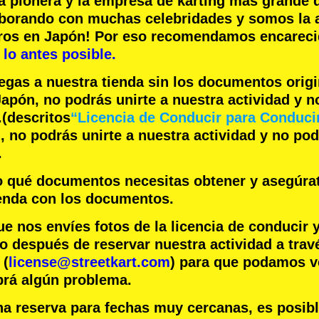
a pionera
y la
empresa de karting más grande
d
aborando con
muchas celebridades
y somos la
eros en Japón! Por eso recomendamos encare
lo antes posible.
legas a nuestra tienda sin los documentos orig
apón, no podrás unirte a nuestra actividad y 
.
(descritos
“Licencia de Conducir para Conduci
 no podrás unirte a nuestra actividad y no po
.
jo qué documentos necesitas obtener y asegúra
ienda con los documentos.
nos envíes fotos de la licencia de conducir 
o después de reservar nuestra actividad a trav
 (
license@streetkart.com
) para que podamos ve
brá algún problema.
na reserva para fechas muy cercanas, es posib