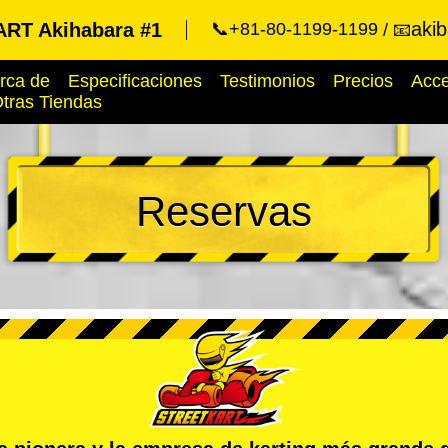
aki
RT Akihabara #1
📞+81-80-1199-1199
📧
rca de
Especificaciones
Testimonios
Precios
Acc
tras Tiendas
Reservas