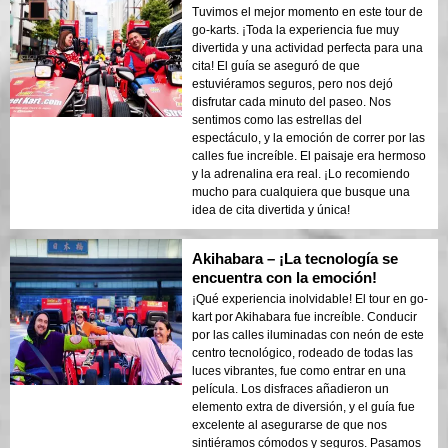
Tuvimos el mejor momento en este tour de
go-karts. ¡Toda la experiencia fue muy
divertida y una actividad perfecta para una
cita! El guía se aseguró de que
estuviéramos seguros, pero nos dejó
disfrutar cada minuto del paseo. Nos
sentimos como las estrellas del
espectáculo, y la emoción de correr por las
calles fue increíble. El paisaje era hermoso
y la adrenalina era real. ¡Lo recomiendo
mucho para cualquiera que busque una
idea de cita divertida y única!
Akihabara – ¡La tecnología se
encuentra con la emoción!
¡Qué experiencia inolvidable! El tour en go-
kart por Akihabara fue increíble. Conducir
por las calles iluminadas con neón de este
centro tecnológico, rodeado de todas las
luces vibrantes, fue como entrar en una
película. Los disfraces añadieron un
elemento extra de diversión, y el guía fue
excelente al asegurarse de que nos
sintiéramos cómodos y seguros. Pasamos