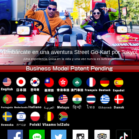
Empresa
Reservas
Cambiar Tienda
Tokyo Shinagawa
Tokyo Akihabara#1
Tokyo Akihabara#2
Tokyo Shibuya
Tokyo Shibuya Annex
Tokyo Bay
¡Embárcate en una aventura Street Go-Kart por Tokyo!
Tokyo Asakusa
Osaka
¡Una experiencia única en la vida y una vez nunca es suficiente!
Okinawa