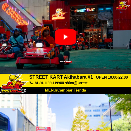
STREET KART Akihabara #1
OPEN 10:00-22:00
📞+81-80-1199-1199
📧
shina@kart.st
MENÚ/Cambiar Tienda
INICIO
Acerca de
Especificaciones
Precios
Acceso
Testimonios
Preguntas Frecuentes