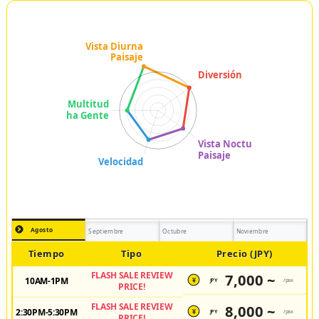
Agosto
Septiembre
Octubre
Noviembre
Tiempo
Tipo
Precio (JPY)
FLASH SALE REVIEW
7,000 ~
10AM-1PM
JPY
/pax
¥
PRICE!
FLASH SALE REVIEW
8,000 ~
2:30PM-5:30PM
JPY
/pax
¥
PRICE!